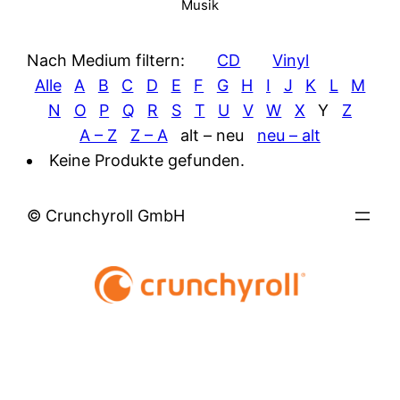
Musik
Nach Medium filtern:
CD
Vinyl
Alle
A
B
C
D
E
F
G
H
I
J
K
L
M
N
O
P
Q
R
S
T
U
V
W
X
Y
Z
A – Z
Z – A
alt – neu
neu – alt
Keine Produkte gefunden.
© Crunchyroll GmbH