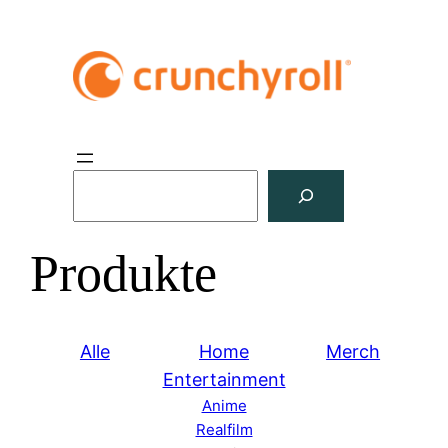
S
u
c
Produkte
h
e
n
Alle
Home
Merch
Entertainment
Anime
Realfilm