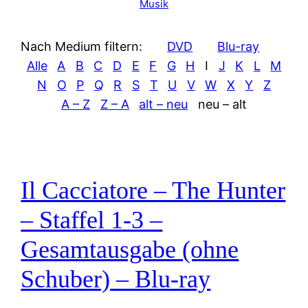
Musik
Nach Medium filtern:
DVD
Blu-ray
Alle
A
B
C
D
E
F
G
H
I
J
K
L
M
N
O
P
Q
R
S
T
U
V
W
X
Y
Z
A – Z
Z – A
alt – neu
neu – alt
Il Cacciatore – The Hunter
– Staffel 1-3 –
Gesamtausgabe (ohne
Schuber) – Blu-ray