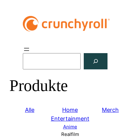
S
u
c
Produkte
h
e
n
Alle
Home
Merch
Entertainment
Anime
Realfilm