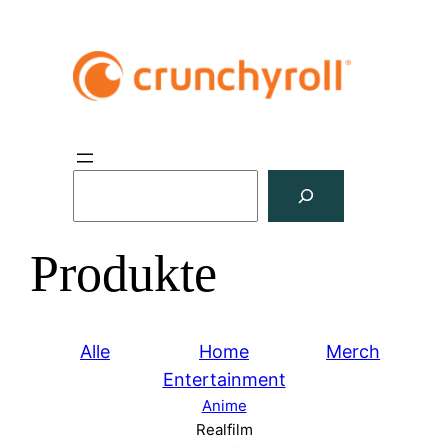
S
u
c
Produkte
h
e
n
Alle
Home
Merch
Entertainment
Anime
Realfilm