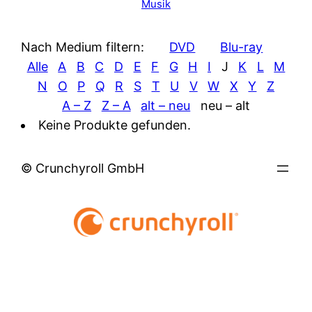
Musik
Nach Medium filtern:
DVD
Blu-ray
Alle
A
B
C
D
E
F
G
H
I
J
K
L
M
N
O
P
Q
R
S
T
U
V
W
X
Y
Z
A – Z
Z – A
alt – neu
neu – alt
Keine Produkte gefunden.
© Crunchyroll GmbH