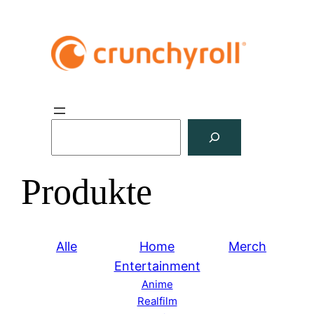
S
u
c
Produkte
h
e
n
Alle
Home
Merch
Entertainment
Anime
Realfilm