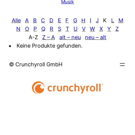
Musik
Alle
A
B
C
D
E
F
G
H
I
J
K
L
M
N
O
P
Q
R
S
T
U
V
W
X
Y
Z
A-Z
Z – A
alt – neu
neu – alt
Keine Produkte gefunden.
© Crunchyroll GmbH