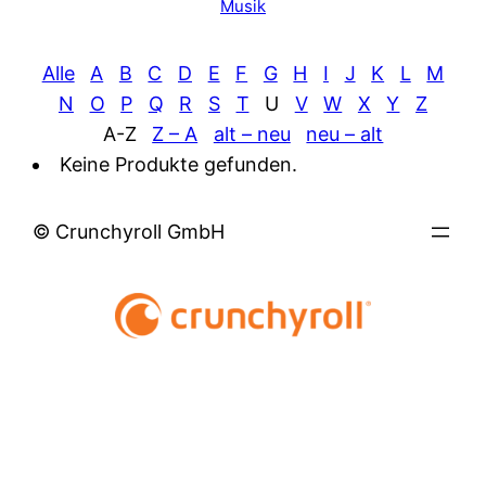
Musik
Alle
A
B
C
D
E
F
G
H
I
J
K
L
M
N
O
P
Q
R
S
T
U
V
W
X
Y
Z
A-Z
Z – A
alt – neu
neu – alt
Keine Produkte gefunden.
© Crunchyroll GmbH