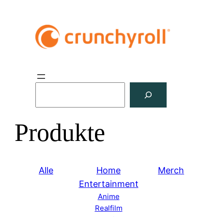
S
u
c
Produkte
h
e
n
Alle
Home
Merch
Entertainment
Anime
Realfilm