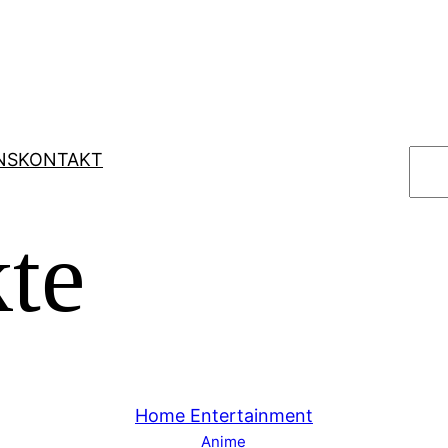
S
NS
KONTAKT
u
c
te
h
e
n
Home Entertainment
Anime