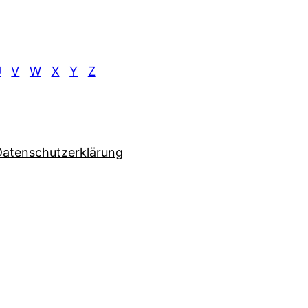
U
V
W
X
Y
Z
Datenschutzerklärung