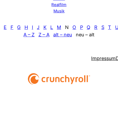
Realfilm
Musik
E
F
G
H
I
J
K
L
M
N
O
P
Q
R
S
T
A – Z
Z – A
alt – neu
neu – alt
Impressum