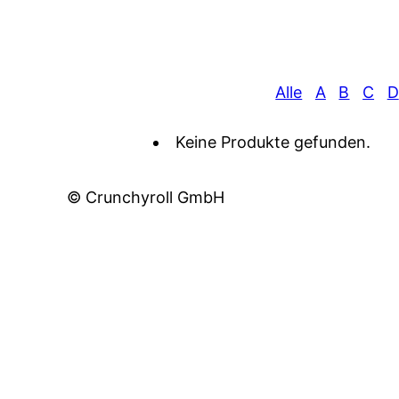
Alle
A
B
C
D
Keine Produkte gefunden.
© Crunchyroll GmbH