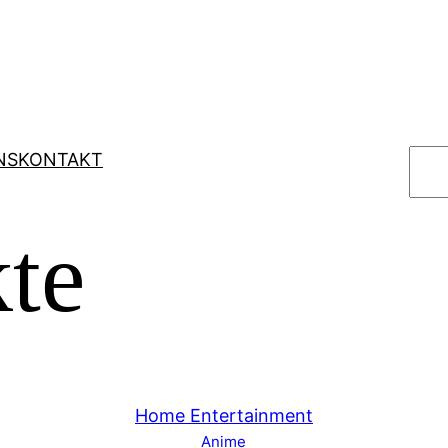
S
NS
KONTAKT
u
c
te
h
e
n
Home Entertainment
Anime