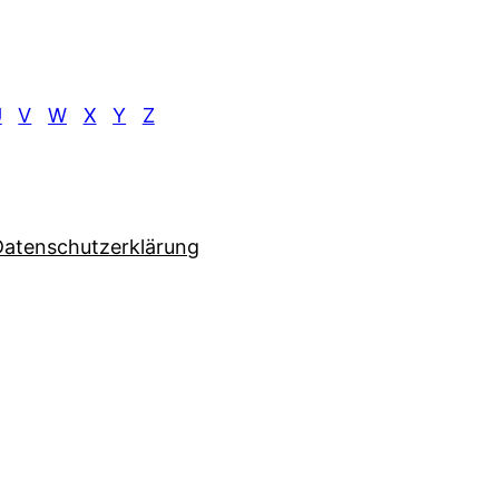
U
V
W
X
Y
Z
Datenschutzerklärung