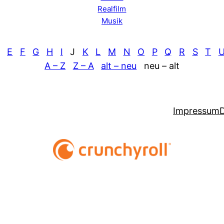
Realfilm
Musik
E
F
G
H
I
J
K
L
M
N
O
P
Q
R
S
T
A – Z
Z – A
alt – neu
neu – alt
Impressum