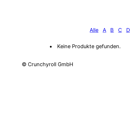
Alle
A
B
C
D
Keine Produkte gefunden.
© Crunchyroll GmbH