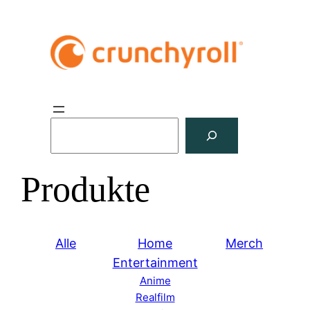
S
u
c
Produkte
h
e
n
Alle
Home
Merch
Entertainment
Anime
Realfilm