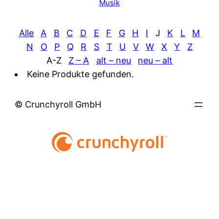
Musik
Alle
A
B
C
D
E
F
G
H
I
J
K
L
M
N
O
P
Q
R
S
T
U
V
W
X
Y
Z
A-Z
Z – A
alt – neu
neu – alt
Keine Produkte gefunden.
© Crunchyroll GmbH