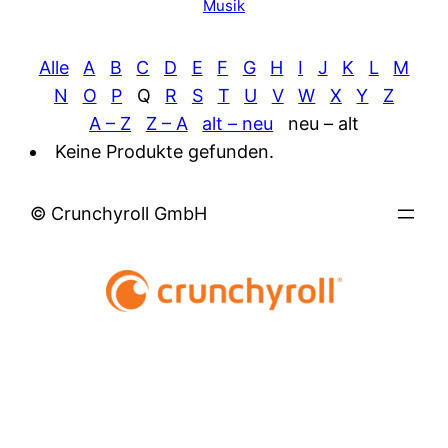
Musik
Alle
A
B
C
D
E
F
G
H
I
J
K
L
M
N
O
P
Q
R
S
T
U
V
W
X
Y
Z
A – Z
Z – A
alt – neu
neu – alt
Keine Produkte gefunden.
© Crunchyroll GmbH