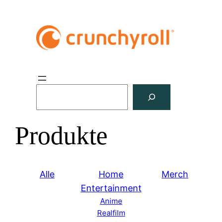
S
u
c
Produkte
h
e
n
Alle
Home
Merch
Entertainment
Anime
Realfilm