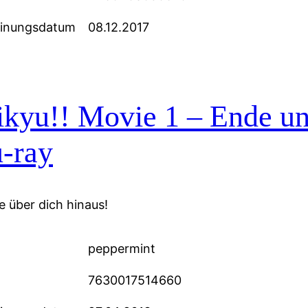
einungsdatum
08.12.2017
ikyu!! Movie 1 – Ende u
-ray
 über dich hinaus!
peppermint
7630017514660