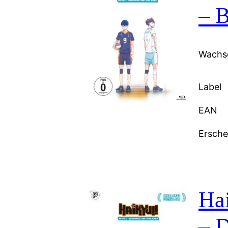
– B
Wachse
Label
EAN
Ersch
Hai
– 