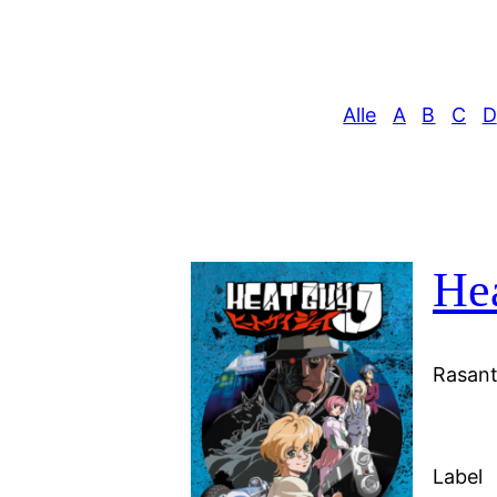
Alle
A
B
C
D
He
Rasant
Label