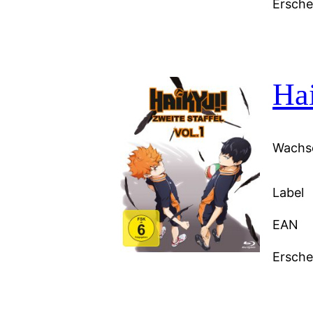
Ersch
Hai
Wachse
Label
EAN
Ersch