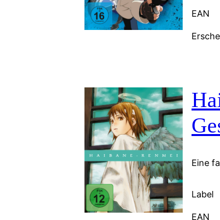
EAN
Ersch
Ha
Ge
Eine f
Label
EAN