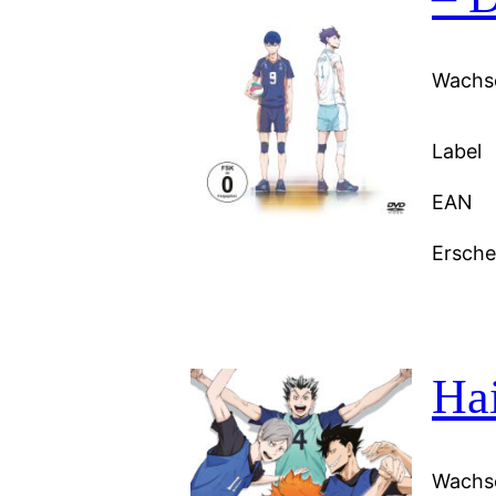
Wachse
Label
EAN
Ersch
Hai
Wachse