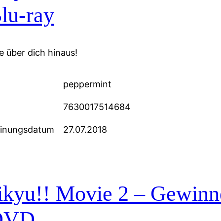
lu-ray
 über dich hinaus!
peppermint
7630017514684
einungsdatum
27.07.2018
kyu!! Movie 2 – Gewinne
DVD