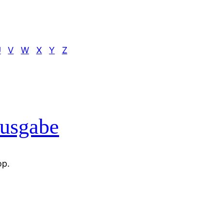
U
V
W
X
Y
Z
usgabe
op.