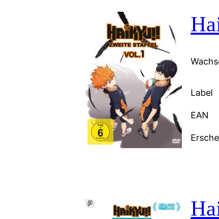
Hai
Wachse
Label
EAN
Ersch
Hai