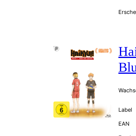
Ersch
Ha
Blu
Wachse
Label
EAN