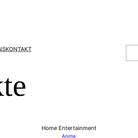
S
NS
KONTAKT
u
c
te
h
e
n
Home Entertainment
Anime