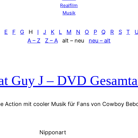
Realfilm
Musik
E
F
G
H
I
J
K
L
M
N
O
P
Q
R
S
T
A – Z
Z – A
alt – neu
neu – alt
at Guy J – DVD Gesamta
e Action mit cooler Musik für Fans von Cowboy Beb
Nipponart