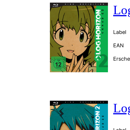
Log
Label
EAN
Ersch
Log