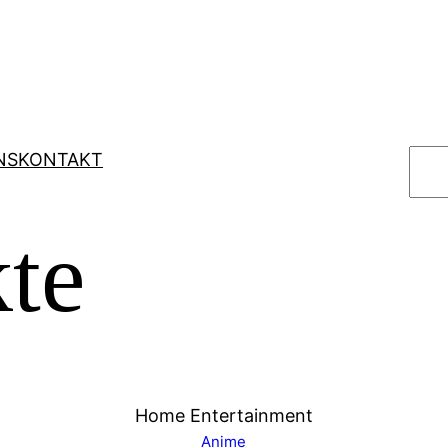
S
NS
KONTAKT
u
c
te
h
e
n
Home Entertainment
Anime