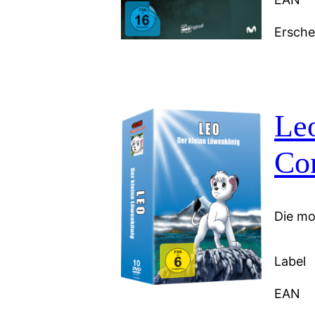
Ersch
Le
Co
Die mo
Label
EAN