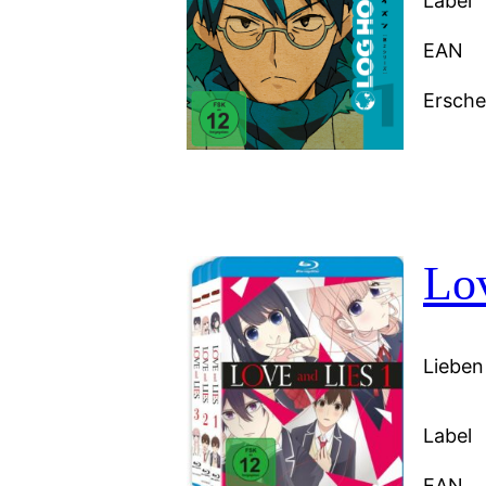
Label
EAN
Ersch
Lov
Lieben
Label
EAN