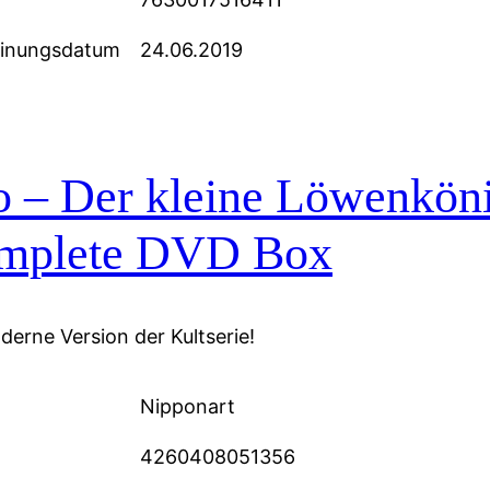
einungsdatum
24.06.2019
o – Der kleine Löwenkö
mplete DVD Box
derne Version der Kultserie!
Nipponart
4260408051356