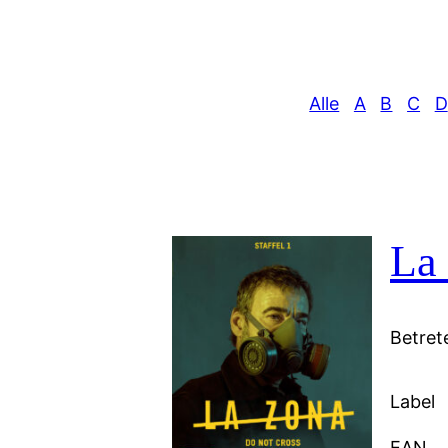
Alle
A
B
C
D
La 
Betret
Label
EAN