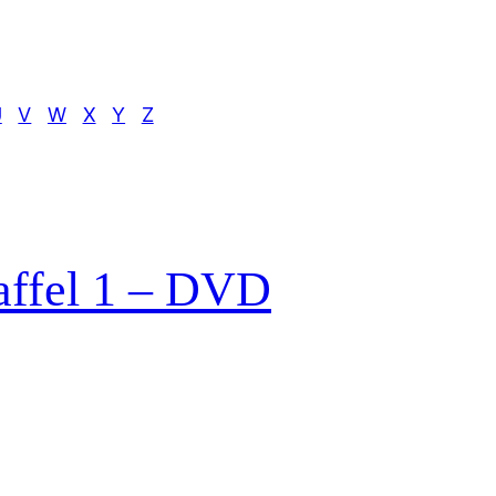
U
V
W
X
Y
Z
affel 1 – DVD