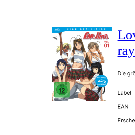
Lov
ray
Die gr
Label
EAN
Ersch