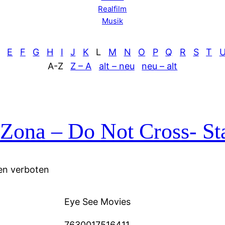
Realfilm
Musik
E
F
G
H
I
J
K
L
M
N
O
P
Q
R
S
T
A-Z
Z – A
alt – neu
neu – alt
Zona – Do Not Cross- St
en verboten
Eye See Movies
7630017516411