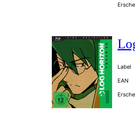
Ersch
Log
Label
EAN
Ersch