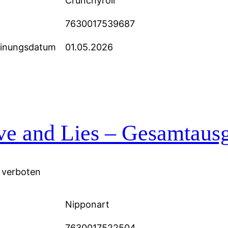
Crunchyroll
7630017539687
einungsdatum
01.05.2026
e and Lies – Gesamtausg
 verboten
Nipponart
7630017522504