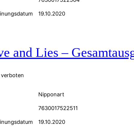
einungsdatum
19.10.2020
ve and Lies – Gesamtau
 verboten
Nipponart
7630017522511
einungsdatum
19.10.2020