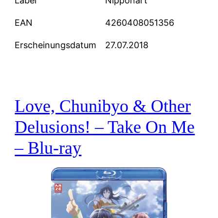
Label
Nipponart
EAN
4260408051356
Erscheinungsdatum
27.07.2018
Love, Chunibyo & Other
Delusions! – Take On Me
– Blu-ray