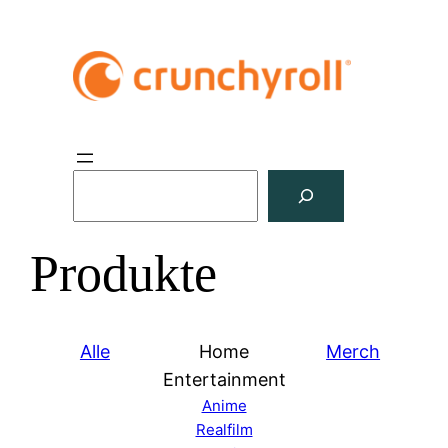
S
u
c
Produkte
h
e
n
Alle
Home
Merch
Entertainment
Anime
Realfilm