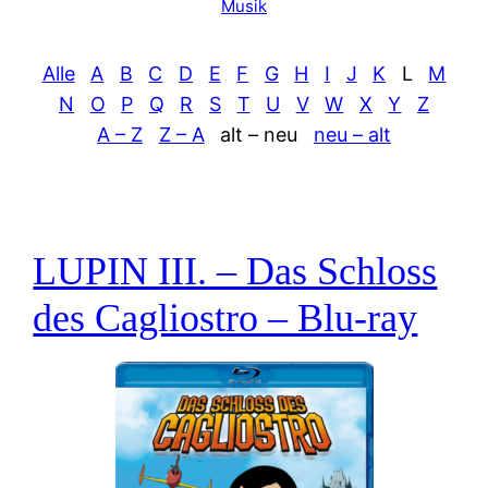
Musik
Alle
A
B
C
D
E
F
G
H
I
J
K
L
M
N
O
P
Q
R
S
T
U
V
W
X
Y
Z
A – Z
Z – A
alt – neu
neu – alt
LUPIN III. – Das Schloss
des Cagliostro – Blu-ray