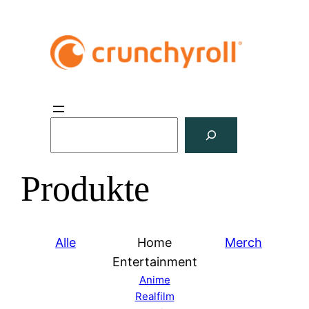
S
u
c
Produkte
h
e
n
Alle
Home
Merch
Entertainment
Anime
Realfilm