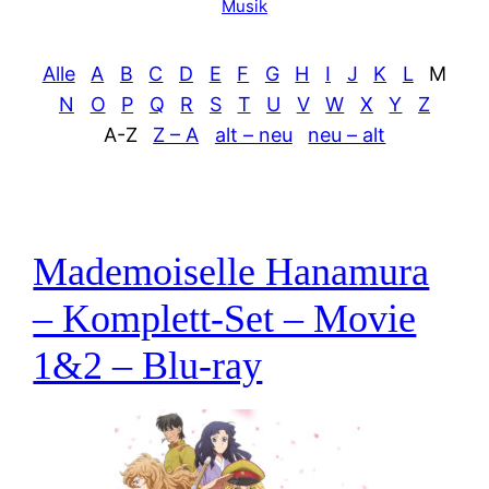
Musik
Alle
A
B
C
D
E
F
G
H
I
J
K
L
M
N
O
P
Q
R
S
T
U
V
W
X
Y
Z
A-Z
Z – A
alt – neu
neu – alt
Mademoiselle Hanamura
– Komplett-Set – Movie
1&2 – Blu-ray