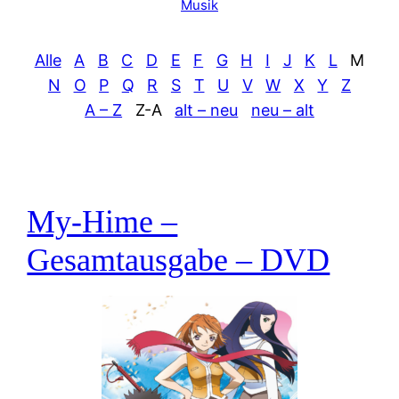
Musik
Alle
A
B
C
D
E
F
G
H
I
J
K
L
M
N
O
P
Q
R
S
T
U
V
W
X
Y
Z
A – Z
Z-A
alt – neu
neu – alt
My-Hime –
Gesamtausgabe – DVD