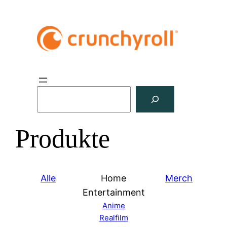
S
u
c
Produkte
h
e
n
Alle
Home
Merch
Entertainment
Anime
Realfilm