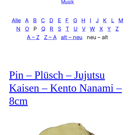
Musik
Alle
A
B
C
D
E
F
G
H
I
J
K
L
M
N
O
P
Q
R
S
T
U
V
W
X
Y
Z
A – Z
Z – A
alt – neu
neu – alt
Pin – Plüsch – Jujutsu
Kaisen – Kento Nanami –
8cm