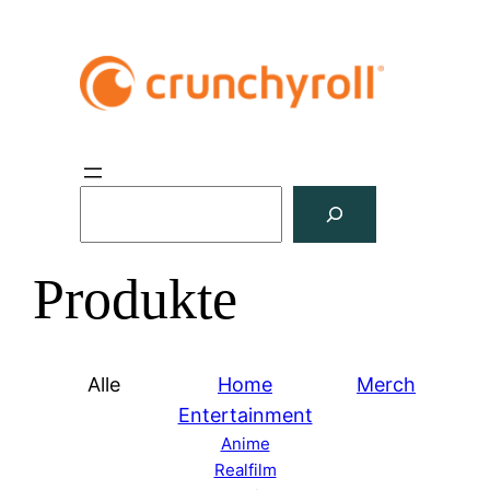
S
u
c
Produkte
h
e
n
Alle
Home
Merch
Entertainment
Anime
Realfilm