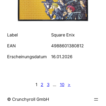
Label
Square Enix
EAN
4988601380812
Erscheinungsdatum
16.01.2026
1
2
3
…
10
>
© Crunchyroll GmbH