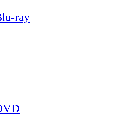
Blu-ray
 DVD