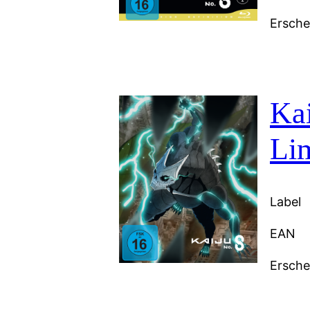
Ersch
Kai
Li
Label
EAN
Ersch