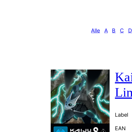
Alle
A
B
C
D
Kai
Li
Label
EAN