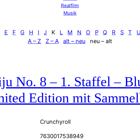
Realfilm
Musik
E
F
G
H
I
J
K
L
M
N
O
P
Q
R
S
T
A – Z
Z – A
alt – neu
neu – alt
ju No. 8 – 1. Staffel – Bl
mited Edition mit Samme
Crunchyroll
7630017538949