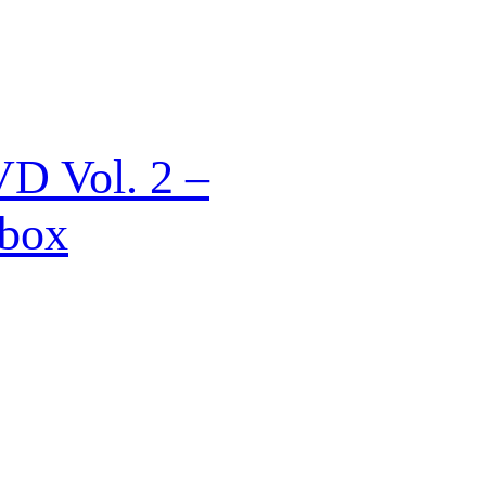
VD Vol. 2 –
lbox