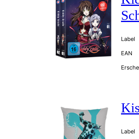
Sc
Label
EAN
Ersch
Kis
Label