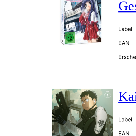
Ge
Label
EAN
Ersch
Kai
Label
EAN