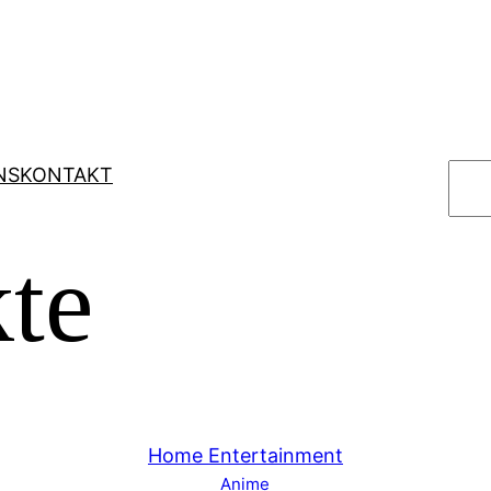
S
NS
KONTAKT
u
c
te
h
e
n
Home Entertainment
Anime