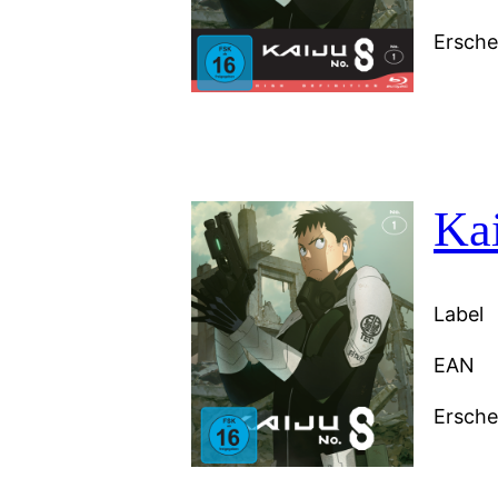
Ersch
Kai
Label
EAN
Ersch