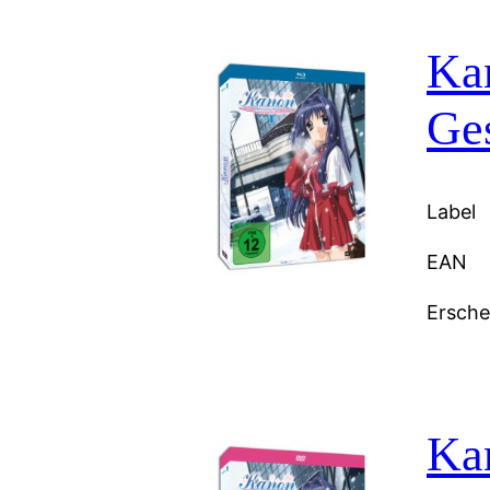
Kan
Ge
Label
EAN
Ersch
Ka