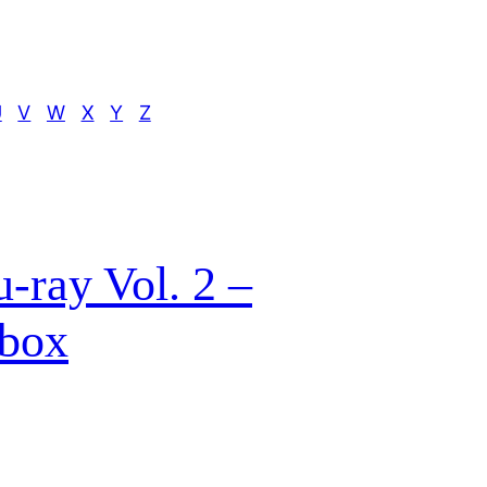
U
V
W
X
Y
Z
u-ray Vol. 2 –
lbox