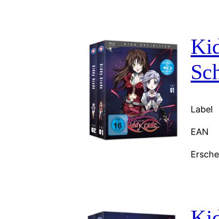
Ki
Sch
Label
EAN
Ersch
Ki