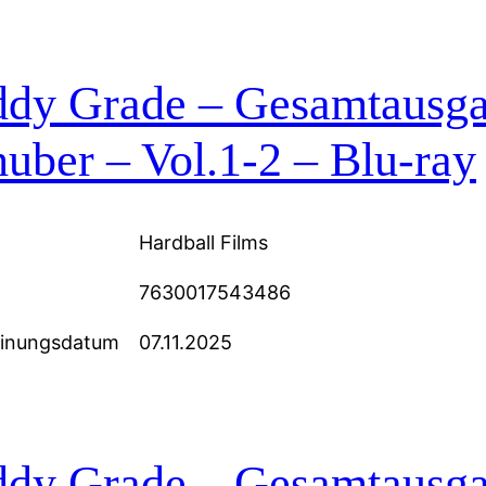
ddy Grade – Gesamtausg
uber – Vol.1-2 – Blu-ray
Hardball Films
7630017543486
einungsdatum
07.11.2025
ddy Grade – Gesamtausg