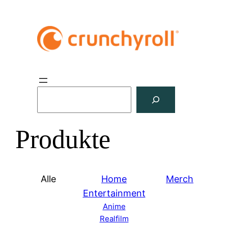
S
u
c
Produkte
h
e
n
Alle
Home
Merch
Entertainment
Anime
Realfilm