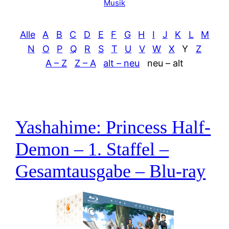
Musik
Alle
A
B
C
D
E
F
G
H
I
J
K
L
M
N
O
P
Q
R
S
T
U
V
W
X
Y
Z
A – Z
Z – A
alt – neu
neu – alt
Yashahime: Princess Half-
Demon – 1. Staffel –
Gesamtausgabe – Blu-ray