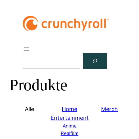
S
u
c
Produkte
h
e
n
Alle
Home
Merch
Entertainment
Anime
Realfilm