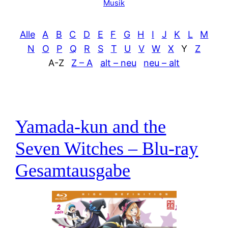
Musik
Alle
A
B
C
D
E
F
G
H
I
J
K
L
M
N
O
P
Q
R
S
T
U
V
W
X
Y
Z
A-Z
Z – A
alt – neu
neu – alt
Yamada-kun and the
Seven Witches – Blu-ray
Gesamtausgabe