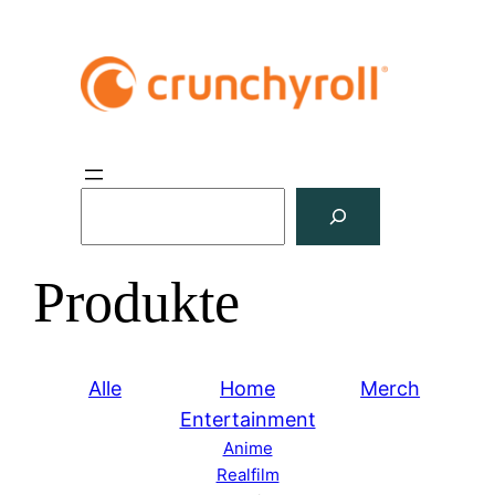
S
u
c
Produkte
h
e
n
Alle
Home
Merch
Entertainment
Anime
Realfilm