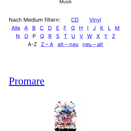
Musik
Nach Medium filtern:
CD
Vinyl
Alle
A
B
C
D
E
F
G
H
I
J
K
L
M
N
O
P
Q
R
S
T
U
V
W
X
Y
Z
A-Z
Z – A
alt – neu
neu – alt
Promare