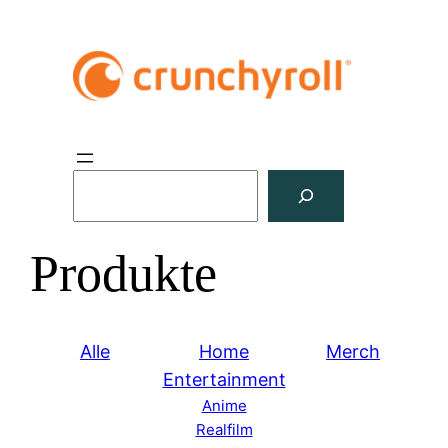
S
u
c
Produkte
h
e
n
Alle
Home
Merch
Entertainment
Anime
Realfilm