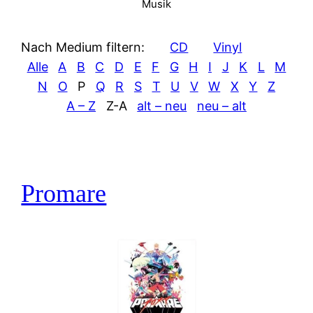
Musik
Nach Medium filtern:
CD
Vinyl
Alle
A
B
C
D
E
F
G
H
I
J
K
L
M
N
O
P
Q
R
S
T
U
V
W
X
Y
Z
A – Z
Z-A
alt – neu
neu – alt
Promare