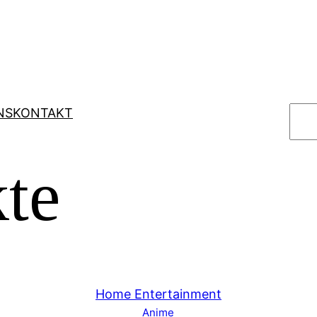
S
NS
KONTAKT
u
c
te
h
e
n
Home Entertainment
Anime