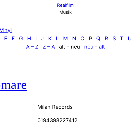
Realfilm
Musik
Vinyl
E
F
G
H
I
J
K
L
M
N
O
P
Q
R
S
T
A – Z
Z – A
alt – neu
neu – alt
omare
Milan Records
0194398227412