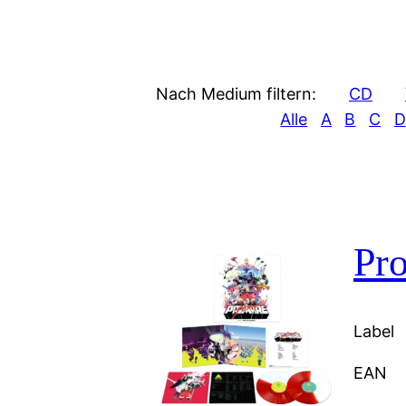
Nach Medium filtern:
CD
Alle
A
B
C
D
Pr
Label
EAN