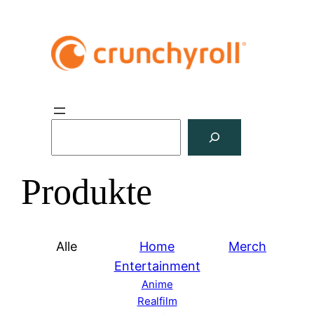
S
u
c
Produkte
h
e
n
Alle
Home
Merch
Entertainment
Anime
Realfilm