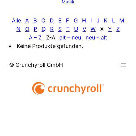
Musik
Alle
A
B
C
D
E
F
G
H
I
J
K
L
M
N
O
P
Q
R
S
T
U
V
W
X
Y
Z
A – Z
Z-A
alt – neu
neu – alt
Keine Produkte gefunden.
© Crunchyroll GmbH