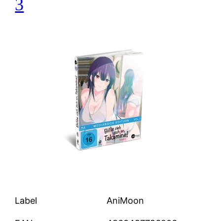
3
Label
AniMoon