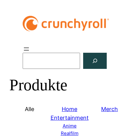
S
u
c
Produkte
h
e
n
Alle
Home
Merch
Entertainment
Anime
Realfilm