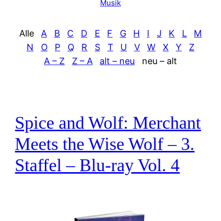
Musik
Alle
A
B
C
D
E
F
G
H
I
J
K
L
M
N
O
P
Q
R
S
T
U
V
W
X
Y
Z
A – Z
Z – A
alt – neu
neu – alt
Spice and Wolf: Merchant
Meets the Wise Wolf – 3.
Staffel – Blu-ray Vol. 4