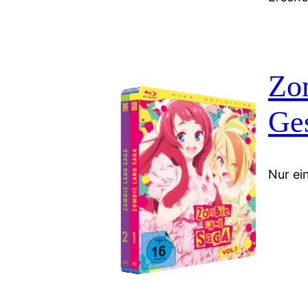
Zo
Ge
Nur ein