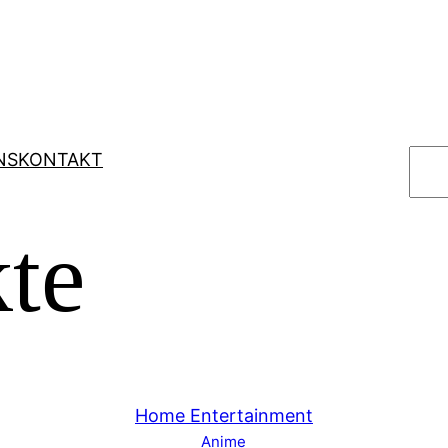
S
NS
KONTAKT
u
c
te
h
e
n
Home Entertainment
Anime