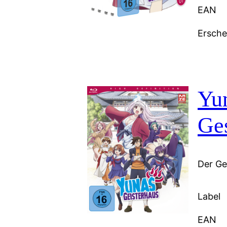
EAN
Ersch
Yun
Ge
Der Gei
Label
EAN