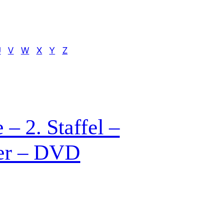
U
V
W
X
Y
Z
– 2. Staffel –
er – DVD