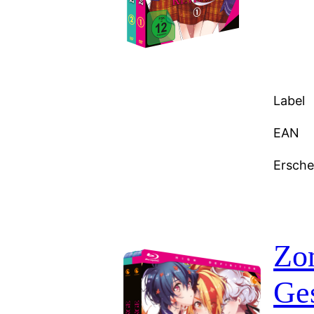
Label
EAN
Ersch
Zom
Ge