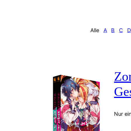
Alle
A
B
C
D
Zom
Ge
Nur ein