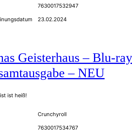
7630017532947
einungsdatum
23.02.2024
as Geisterhaus – Blu-ra
samtausgabe – NEU
st ist heiß!
Crunchyroll
7630017534767