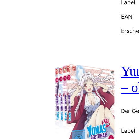
Label
EAN
Ersch
Yu
– 
Der Gei
Label