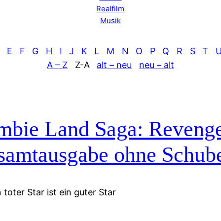
Realfilm
Musik
E
F
G
H
I
J
K
L
M
N
O
P
Q
R
S
T
A – Z
Z-A
alt – neu
neu – alt
bie Land Saga: Revenge 
samtausgabe ohne Schub
 toter Star ist ein guter Star