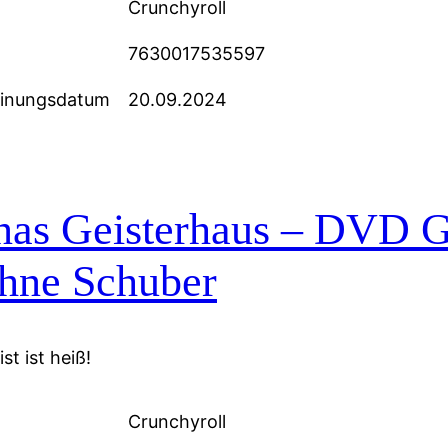
Crunchyroll
7630017535597
einungsdatum
20.09.2024
nas Geisterhaus – DVD 
ohne Schuber
st ist heiß!
Crunchyroll