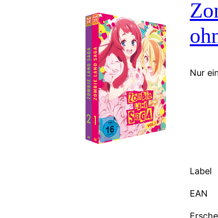
Zo
oh
Nur ein
Label
EAN
Ersch