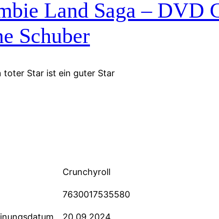
mbie Land Saga – DVD 
ne Schuber
 toter Star ist ein guter Star
Crunchyroll
7630017535580
einungsdatum
20.09.2024